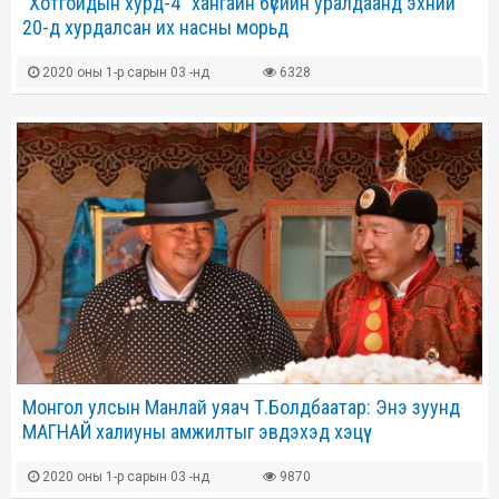
“Хотгойдын хурд-4” хангайн бүсийн уралдаанд эхний
20-д хурдалсан их насны морьд
2020 оны 1-р сарын 03 -нд
6328
Монгол улсын Манлай уяач Т.Болдбаатар: Энэ зуунд
МАГНАЙ халиуны амжилтыг эвдэхэд хэцүү
2020 оны 1-р сарын 03 -нд
9870