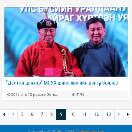
“Дэлтэй цэнхэр” МСУХ шинэ жилийн цэнгүүн боллоо
2019 оны 12-р сарын 26 -нд
4196
5
6
7
8
9
10
11
12
13