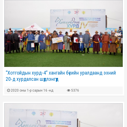
“Хотгойдын хурд-4” хангайн бүсийн уралдаанд эхний
20-д хурдалсан шүдлэнгүүд
2020 оны 1-р сарын 16 -нд
5376