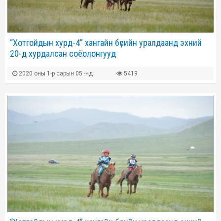
“Хотгойдын хурд-4” хангайн бүсийн уралдаанд эхний
20-д хурдалсан соёолонгууд
2020 оны 1-р сарын 05 -нд
5419