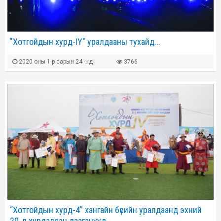
"Хотгойдын хурд-IY" уралдааны тухайд...
2020 оны 1-р сарын 24 -нд
3766
“Хотгойдын хурд-4” хангайн бүсийн уралдаанд эхний
20-д хурдалсан дааганууд