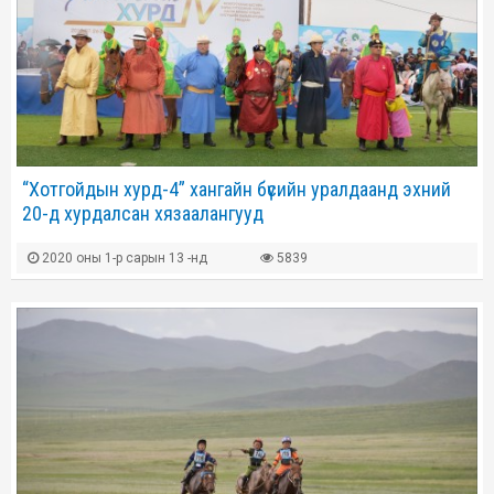
“Хотгойдын хурд-4” хангайн бүсийн уралдаанд эхний
20-д хурдалсан хязаалангууд
2020 оны 1-р сарын 13 -нд
5839