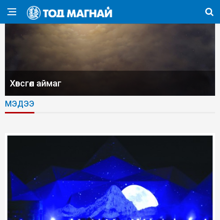
Хөвсгөл аймаг
МЭДЭЭ